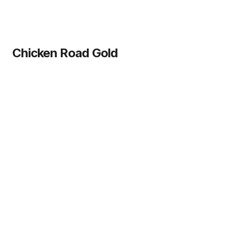
Chicken Road Gold