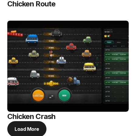
Chicken Route
Chicken Crash
Load More