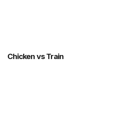
Chicken vs Train