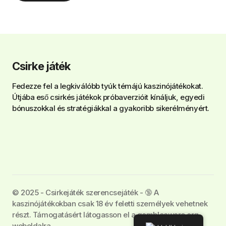
Csirke játék
Fedezze fel a legkiválóbb tyúk témájú kaszinójátékokat.
Útjába eső csirkés játékok próbaverzióit kínáljuk, egyedi
bónuszokkal és stratégiákkal a gyakoribb sikerélményért.
©️ 2025 - Csirkejáték szerencsejáték - 🔞 A
kaszinójátékokban csak 18 év feletti személyek vehetnek
részt. Támogatásért látogasson el a gambleaware.org
weboldalra.