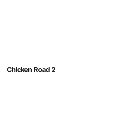
Chicken Road 2