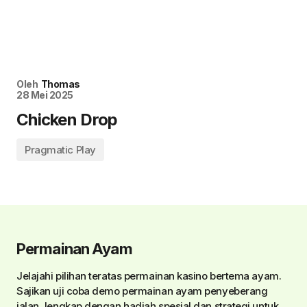
Oleh
Thomas
28 Mei 2025
Chicken Drop
Pragmatic Play
Permainan Ayam
Jelajahi pilihan teratas permainan kasino bertema ayam.
Sajikan uji coba demo permainan ayam penyeberang
jalan, lengkap dengan hadiah spesial dan strategi untuk