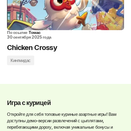
По ссылке
Томас
30 сентября 2025 года
Chicken Crossy
Кингмидас
Игра с курицей
Откройте для себя топовые куриные азартные игры! Вам
доступны демо-версии развлечений с цыплятами,
перебегающими дорогу, включая уникальные бонусы и