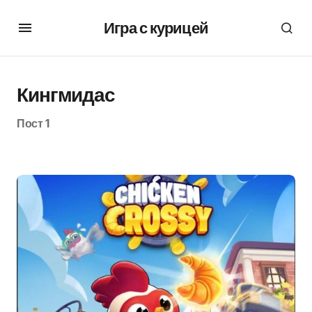
Игра с курицей
Кингмидас
Пост 1