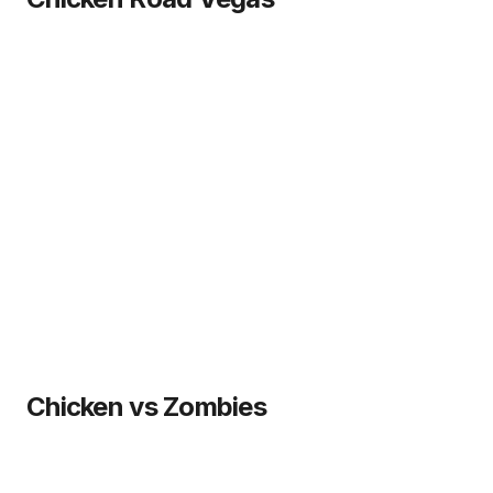
Chicken vs Zombies