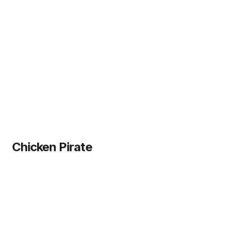
Chicken Pirate