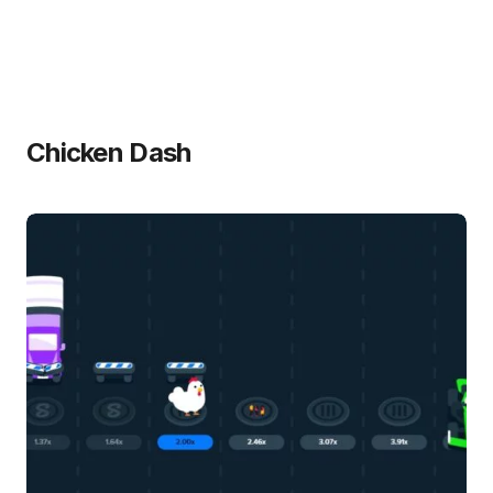
Chicken Dash