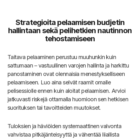
Strategioita pelaamisen budjetin
hallintaan sekä pelihetkien nautinnon
tehostamiseen
Taitava pelaaminen perustuu muuhunkin kuin
sattumaan – vastuullinen varojen hallinta ja harkittu
panostaminen ovat olennaisia menestykselliseen
pelaamiseen. Luo aina selvät raamit omalle
pelisessiolle ennen kuin aloitat pelaamisen. Arvioi
jatkuvasti riskejä ottamalla huomioon sen hetkisen
suorituksen tai tavoitteiden muutokset.
Tuloksien ja häviöiden systemaattinen valvonta
vahvistaa pitkäjänteisyyttä ja vähentää liiallista