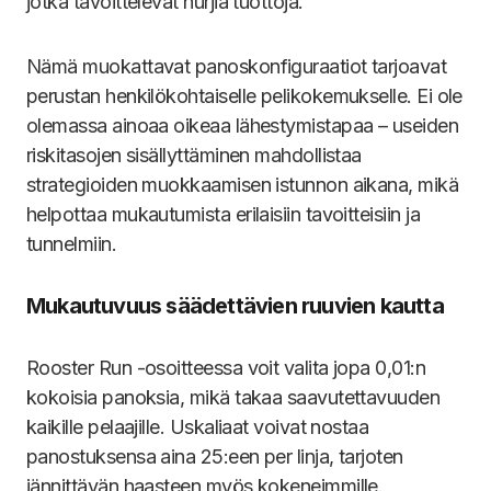
jotka tavoittelevat hurjia tuottoja.
Nämä muokattavat panoskonfiguraatiot tarjoavat
perustan henkilökohtaiselle pelikokemukselle. Ei ole
olemassa ainoaa oikeaa lähestymistapaa – useiden
riskitasojen sisällyttäminen mahdollistaa
strategioiden muokkaamisen istunnon aikana, mikä
helpottaa mukautumista erilaisiin tavoitteisiin ja
tunnelmiin.
Mukautuvuus säädettävien ruuvien kautta
Rooster Run -osoitteessa voit valita jopa 0,01:n
kokoisia panoksia, mikä takaa saavutettavuuden
kaikille pelaajille. Uskaliaat voivat nostaa
panostuksensa aina 25:een per linja, tarjoten
jännittävän haasteen myös kokeneimmille.