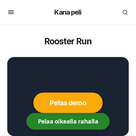
Kana peli
Rooster Run
Pelaa demo
Pelaa oikealla rahalla