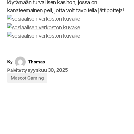
löytämään turvallisen kasinon, jossa on
kanateemainen peli, jotta voit tavoitella jättipotteja!
By
Thomas
syyskuu 30, 2025
Päivitetty
Mascot Gaming