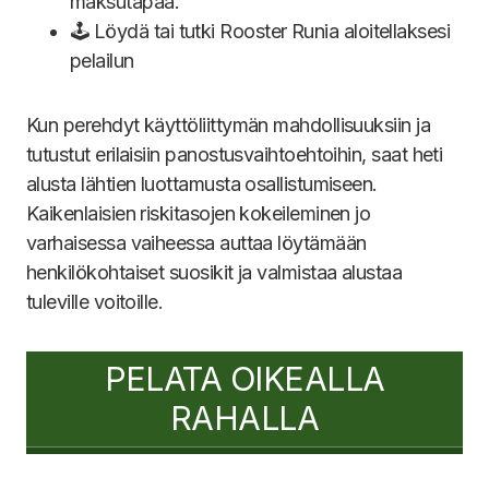
maksutapaa.
🕹️ Löydä tai tutki Rooster Runia aloitellaksesi
pelailun
Kun perehdyt käyttöliittymän mahdollisuuksiin ja
tutustut erilaisiin panostusvaihtoehtoihin, saat heti
alusta lähtien luottamusta osallistumiseen.
Kaikenlaisien riskitasojen kokeileminen jo
varhaisessa vaiheessa auttaa löytämään
henkilökohtaiset suosikit ja valmistaa alustaa
tuleville voitoille.
PELATA OIKEALLA
RAHALLA