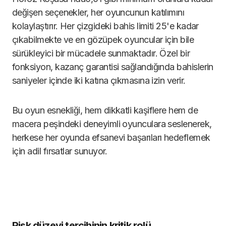
değişen seçenekler, her oyuncunun katılımını
kolaylaştırır. Her çizgideki bahis limiti 25'e kadar
çıkabilmekte ve en gözüpek oyuncular için bile
sürükleyici bir mücadele sunmaktadır. Özel bir
fonksiyon, kazanç garantisi sağlandığında bahislerin
saniyeler içinde iki katına çıkmasına izin verir.
Bu oyun esnekliği, hem dikkatli kaşiflere hem de
macera peşindeki deneyimli oyunculara seslenerek,
herkese her oyunda efsanevi başarıları hedeflemek
için adil fırsatlar sunuyor.
Risk düzeyi tercihinin kritik rolü