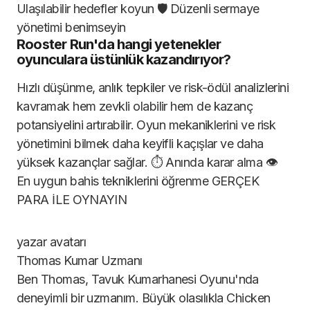
Ulaşılabilir hedefler koyun 🛡️ Düzenli sermaye
yönetimi benimseyin
Rooster Run'da hangi yetenekler
oyunculara üstünlük kazandırıyor?
Hızlı düşünme, anlık tepkiler ve risk-ödül analizlerini
kavramak hem zevkli olabilir hem de kazanç
potansiyelini artırabilir. Oyun mekaniklerini ve risk
yönetimini bilmek daha keyifli kaçışlar ve daha
yüksek kazançlar sağlar. ⏱️ Anında karar alma 👁️
En uygun bahis tekniklerini öğrenme GERÇEK
PARA İLE OYNAYIN
Thomas
Kumar Uzmanı
Ben Thomas, Tavuk Kumarhanesi Oyunu'nda
deneyimli bir uzmanım. Büyük olasılıkla Chicken