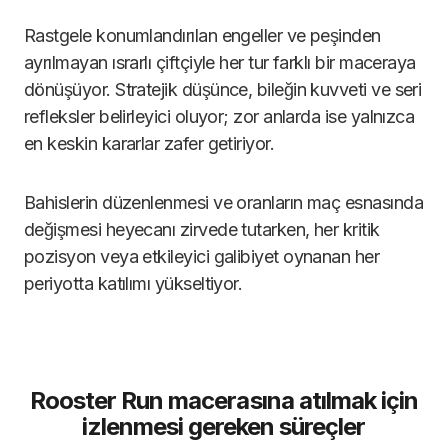
Rastgele konumlandırılan engeller ve peşinden
ayrılmayan ısrarlı çiftçiyle her tur farklı bir maceraya
dönüşüyor. Stratejik düşünce, bileğin kuvveti ve seri
refleksler belirleyici oluyor; zor anlarda ise yalnızca
en keskin kararlar zafer getiriyor.
Bahislerin düzenlenmesi ve oranların maç esnasında
değişmesi heyecanı zirvede tutarken, her kritik
pozisyon veya etkileyici galibiyet oynanan her
periyotta katılımı yükseltiyor.
Rooster Run macerasına atılmak için
izlenmesi gereken süreçler