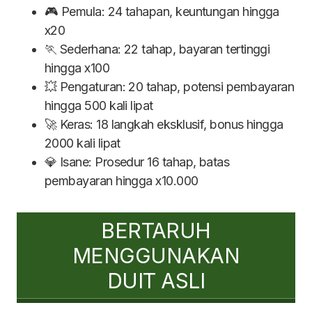
🎮 Pemula: 24 tahapan, keuntungan hingga
x20
🏃 Sederhana: 22 tahap, bayaran tertinggi
hingga x100
💥 Pengaturan: 20 tahap, potensi pembayaran
hingga 500 kali lipat
🚀 Keras: 18 langkah eksklusif, bonus hingga
2000 kali lipat
💎 Isane: Prosedur 16 tahap, batas
pembayaran hingga x10.000
BERTARUH
MENGGUNAKAN
DUIT ASLI