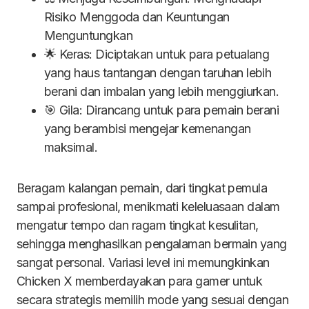
Risiko Menggoda dan Keuntungan
Menguntungkan
🌟 Keras: Diciptakan untuk para petualang
yang haus tantangan dengan taruhan lebih
berani dan imbalan yang lebih menggiurkan.
🎯 Gila: Dirancang untuk para pemain berani
yang berambisi mengejar kemenangan
maksimal.
Beragam kalangan pemain, dari tingkat pemula
sampai profesional, menikmati keleluasaan dalam
mengatur tempo dan ragam tingkat kesulitan,
sehingga menghasilkan pengalaman bermain yang
sangat personal. Variasi level ini memungkinkan
Chicken X memberdayakan para gamer untuk
secara strategis memilih mode yang sesuai dengan