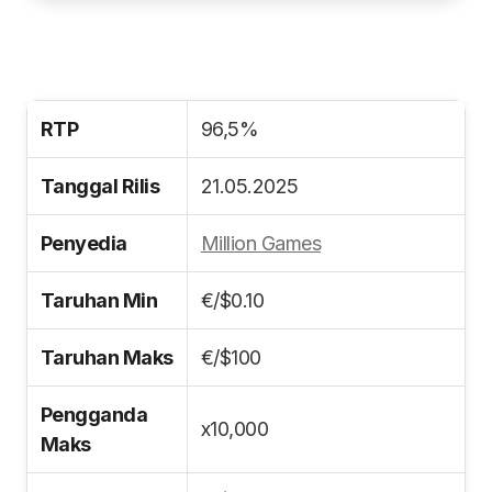
RTP
96,5%
Tanggal Rilis
21.05.2025
Penyedia
Million Games
Taruhan Min
€/$0.10
Taruhan Maks
€/$100
Pengganda
x10,000
Maks