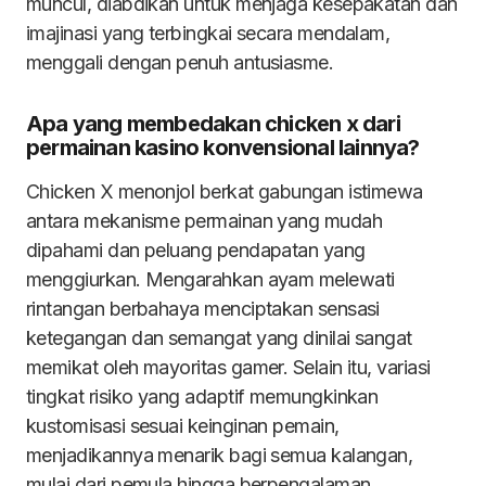
muncul, diabdikan untuk menjaga kesepakatan dan
imajinasi yang terbingkai secara mendalam,
menggali dengan penuh antusiasme.
Apa yang membedakan chicken x dari
permainan kasino konvensional lainnya?
Chicken X menonjol berkat gabungan istimewa
antara mekanisme permainan yang mudah
dipahami dan peluang pendapatan yang
menggiurkan. Mengarahkan ayam melewati
rintangan berbahaya menciptakan sensasi
ketegangan dan semangat yang dinilai sangat
memikat oleh mayoritas gamer. Selain itu, variasi
tingkat risiko yang adaptif memungkinkan
kustomisasi sesuai keinginan pemain,
menjadikannya menarik bagi semua kalangan,
mulai dari pemula hingga berpengalaman.