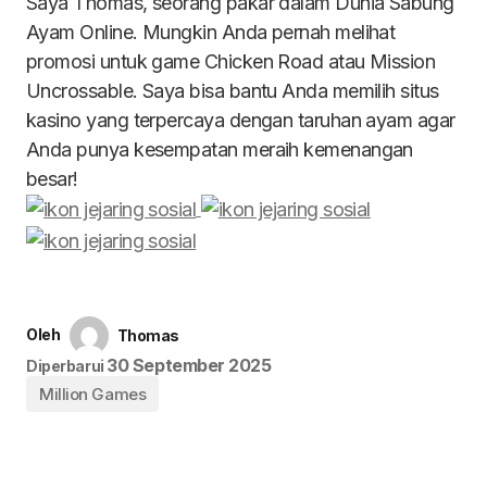
Saya Thomas, seorang pakar dalam Dunia Sabung
Ayam Online. Mungkin Anda pernah melihat
promosi untuk game Chicken Road atau Mission
Uncrossable. Saya bisa bantu Anda memilih situs
kasino yang terpercaya dengan taruhan ayam agar
Anda punya kesempatan meraih kemenangan
besar!
Oleh
Thomas
30 September 2025
Diperbarui
Million Games