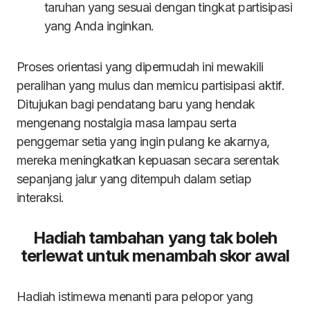
taruhan yang sesuai dengan tingkat partisipasi
yang Anda inginkan.
Proses orientasi yang dipermudah ini mewakili
peralihan yang mulus dan memicu partisipasi aktif.
Ditujukan bagi pendatang baru yang hendak
mengenang nostalgia masa lampau serta
penggemar setia yang ingin pulang ke akarnya,
mereka meningkatkan kepuasan secara serentak
sepanjang jalur yang ditempuh dalam setiap
interaksi.
Hadiah tambahan yang tak boleh
terlewat untuk menambah skor awal
Hadiah istimewa menanti para pelopor yang