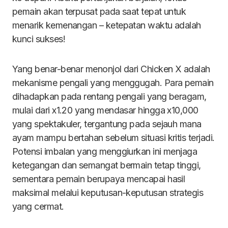
pemain akan terpusat pada saat tepat untuk
menarik kemenangan – ketepatan waktu adalah
kunci sukses!
Yang benar-benar menonjol dari Chicken X adalah
mekanisme pengali yang menggugah. Para pemain
dihadapkan pada rentang pengali yang beragam,
mulai dari x1.20 yang mendasar hingga x10,000
yang spektakuler, tergantung pada sejauh mana
ayam mampu bertahan sebelum situasi kritis terjadi.
Potensi imbalan yang menggiurkan ini menjaga
ketegangan dan semangat bermain tetap tinggi,
sementara pemain berupaya mencapai hasil
maksimal melalui keputusan-keputusan strategis
yang cermat.