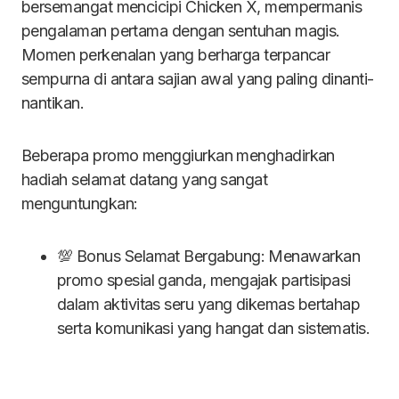
bersemangat mencicipi Chicken X, mempermanis
pengalaman pertama dengan sentuhan magis.
Momen perkenalan yang berharga terpancar
sempurna di antara sajian awal yang paling dinanti-
nantikan.
Beberapa promo menggiurkan menghadirkan
hadiah selamat datang yang sangat
menguntungkan:
💯 Bonus Selamat Bergabung: Menawarkan
promo spesial ganda, mengajak partisipasi
dalam aktivitas seru yang dikemas bertahap
serta komunikasi yang hangat dan sistematis.