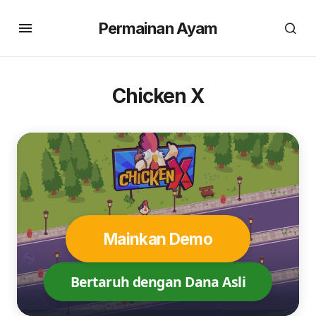
Permainan Ayam
Chicken X
Mainkan Demo
Bertaruh dengan Dana Asli