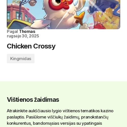
Pagal
Thomas
rugsėjo 30, 2025
Chicken Crossy
Kingmidas
Vištienos žaidimas
Atrakinkite aukščiausio lygio vištienos tematikos kazino
paslaptis. Pasiūlome viščiukų žaidimų, pranokstančių
konkurentus, bandomąsias versijas su ypatingais